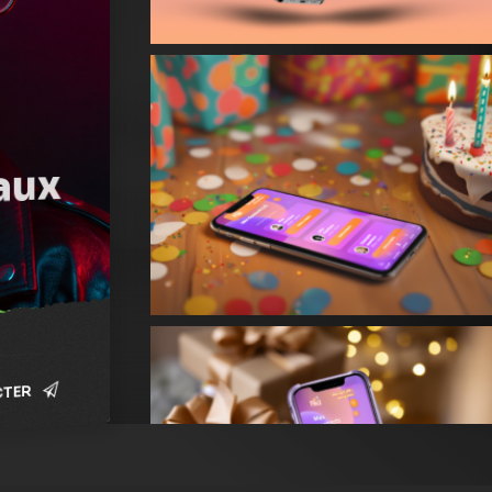
aux
TER